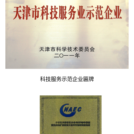
科技服务示范企业匾牌