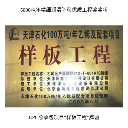
5000吨年精细润滑脂获优质工程奖奖状
EPC总承包项目“样板工程”牌匾