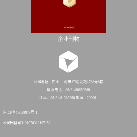
企业刊物
公司地址：中国 上海市 中南北路1768号8楼
联系电话：86-21-60850688
传真：86-21-61388260 邮编：200061
沪ICP备19038978号-1
公安网备案3101070312197153