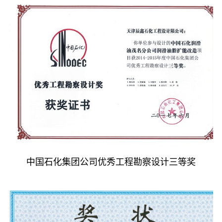
中国石化集团公司优秀工程勘察设计三等奖